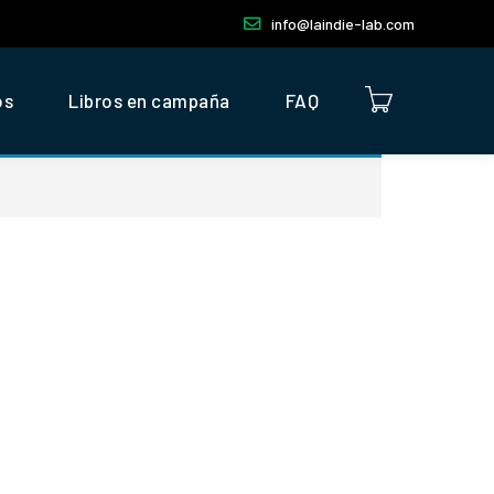
info@laindie-lab.com
os
Libros en campaña
FAQ